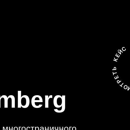
mberg
 многостраничного