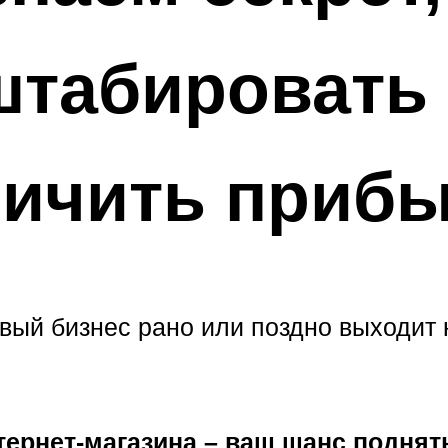
табировать 
личить приб
вый бизнес рано или поздно выходит н
тернет-магазина – ваш шанс поднят