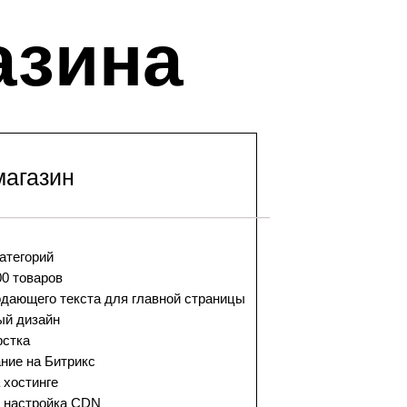
азина
магазин
___________________________
категорий
00 товаров
одающего текста для главной страницы
ый дизайн
рстка
ние на Битрикс
 хостинге
 настройка CDN