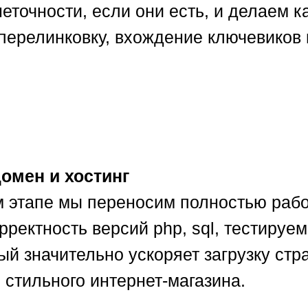
еточности, если они есть, и делаем
Карта сайта
перелинковку, вхождение ключевиков 
омен и хостинг
 этапе мы переносим полностью рабоч
рректность версий php, sql, тестируе
рый значительно ускоряет загрузку ст
 стильного интернет-магазина.