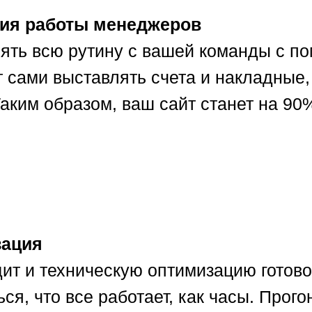
ия работы менеджеров
ять всю рутину с вашей команды с п
т сами выставлять счета и накладные,
 Таким образом, ваш сайт станет на 
8 904 9000 390
BogReklam@yandex.ru
© 2017—2026 «Zloy —
зация
агентство интернет-маркетинга»
ит и техническую оптимизацию готовог
ИП Епифанов Демид Алексеевич
ИНН 525863952631
ОГРНИП 316527500075346
ся, что все работает, как часы. Прог
Политика конфиденциальности