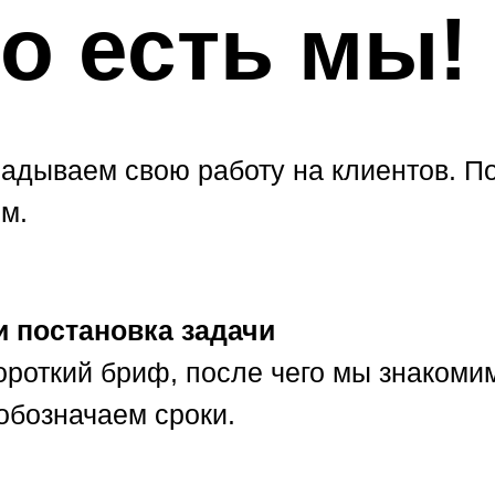
го есть мы!
адываем свою работу на клиентов. По
м.
и постановка задачи
ороткий бриф, после чего мы знакоми
обозначаем сроки.