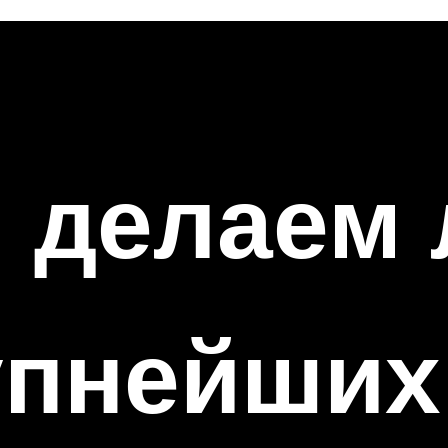
 делаем 
упнейших